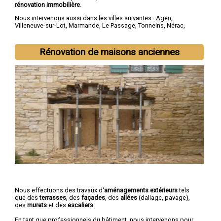
rénovation immobilière
.
Nous intervenons aussi dans les villes suivantes :
Agen
,
Villeneuve-sur-Lot
,
Marmande
,
Le Passage
,
Tonneins
,
Nérac
,
Sainte-Livrade-sur-Lot
,
Bon-Encontre
,
Boé
,
Fumel
Rénovation de maisons anciennes
Nous effectuons des travaux d'
aménagements extérieurs
tels
que des
terrasses
, des
façades
, des
allées
(dallage, pavage),
des
murets
et des
escaliers
.
En tant que professionnels du bâtiment, nous intervenons pour