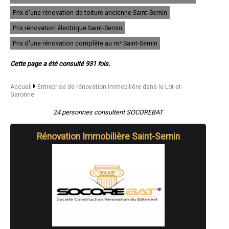
- Entreprise de rénovation immobilière à Montayral
Prix d'une rénovation de toiture ancienne Saint-Sernin
- Entreprise de rénovation immobilière à Colayrac-Saint-Cirq
- Entreprise de rénovation immobilière à Sainte-Bazeille
Prix rénovation électrique Saint-Sernin
- Entreprise de rénovation immobilière à Penne-d'Agenais
- Entreprise de rénovation immobilière à Clairac
Prix d'une rénovation complête au m² Saint-Sernin
- Entreprise de rénovation immobilière à Casseneuil
- Entreprise de rénovation immobilière à Lavardac
Cette page a été consulté 931 fois.
- Entreprise de rénovation immobilière à Monflanquin
- Entreprise de rénovation immobilière à Castelculier
- Entreprise de rénovation immobilière à Saint-Sylvestre-sur-Lot
Accueil
Entreprise de rénovation immobilière dans le Lot-et-
Garonne
- Entreprise de rénovation immobilière à Monsempron-Libos
- Entreprise de rénovation immobilière à Astaffort
24 personnes consultent SOCOREBAT
- Entreprise de rénovation immobilière à Port-Sainte-Marie
- Entreprise de rénovation immobilière à Brax
- Entreprise de rénovation immobilière à Castelmoron-sur-Lot
Rénovation Immobilière Saint-Sernin
- Entreprise de rénovation immobilière à Roquefort
- Entreprise de rénovation immobilière à Estillac
- Entreprise de rénovation immobilière à Virazeil
- Entreprise de rénovation immobilière à Gontaud-de-Nogaret
- Entreprise de rénovation immobilière à Sainte-Colombe-en-Bruilhois
- Entreprise de rénovation immobilière à Barbaste
- Entreprise de rénovation immobilière à Mézin
- Entreprise de rénovation immobilière à Laroque-Timbaut
- Entreprise de rénovation immobilière à Castillonnès
- Entreprise de rénovation immobilière à Laplume