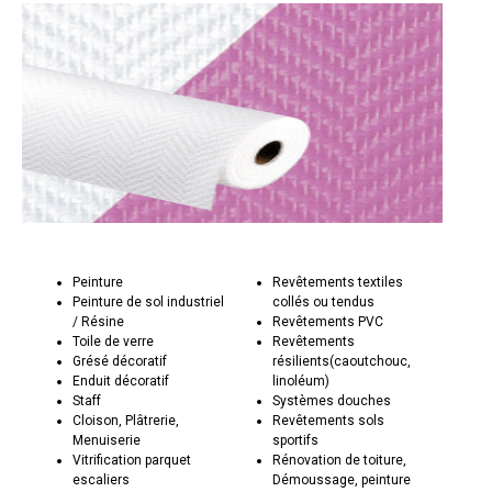
Peinture
Revêtements textiles
Peinture de sol industriel
collés ou tendus
/ Résine
Revêtements PVC
Toile de verre
Revêtements
Grésé décoratif
résilients(caoutchouc,
Enduit décoratif
linoléum)
Staff
Systèmes douches
Cloison, Plâtrerie,
Revêtements sols
Menuiserie
sportifs
Vitrification parquet
Rénovation de toiture,
escaliers
Démoussage, peinture