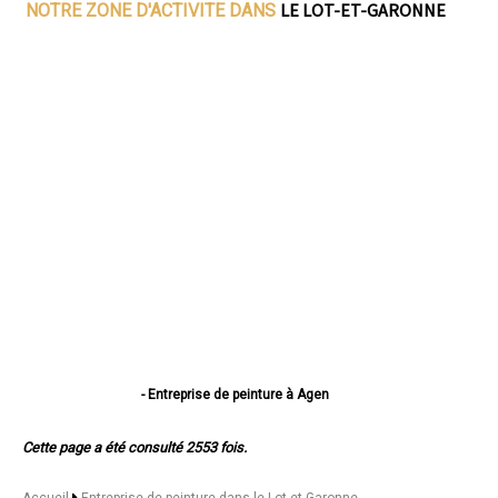
LE LOT-ET-GARONNE
NOTRE ZONE D'ACTIVITE DANS
- Entreprise de peinture à Agen
- Entreprise de peinture à Villeneuve-sur-Lot
- Entreprise de peinture à Marmande
Cette page a été consulté 2553 fois.
- Entreprise de peinture à Le Passage
- Entreprise de peinture à Tonneins
- Entreprise de peinture à Nérac