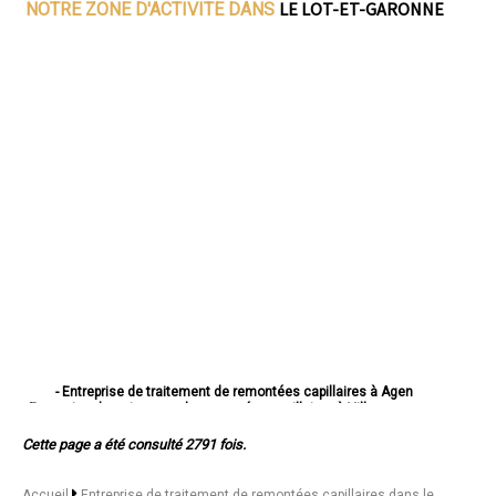
LE LOT-ET-GARONNE
NOTRE ZONE D'ACTIVITE DANS
- Entreprise de traitement de remontées capillaires à Agen
- Entreprise de traitement de remontées capillaires à Villeneuve-sur-
Lot
Cette page a été consulté 2791 fois.
- Entreprise de traitement de remontées capillaires à Marmande
- Entreprise de traitement de remontées capillaires à Le Passage
- Entreprise de traitement de remontées capillaires à Tonneins
Accueil
Entreprise de traitement de remontées capillaires dans le