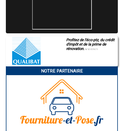
- Surélévation de maison à Seyches
- Surélévation de maison à Le Temple-sur-Lot
- Surélévation de maison à Cocumont
- Surélévation de maison à Cuzorn
- Surélévation de maison à Monclar
- Surélévation de maison à Fauillet
- Surélévation de maison à Caudecoste
- Surélévation de maison à Samazan
Profitez de l'éco-ptz, du crédit
- Surélévation de maison à Puymirol
d'impôt et de la prime de
- Surélévation de maison à Prayssas
rénovation.
N°E157671
- Surélévation de maison à Condezaygues
- Surélévation de maison à Feugarolles
- Surélévation de maison à Bajamont
- Surélévation de maison à Birac-sur-Trec
NOTRE PARTENAIRE
- Surélévation de maison à Montesquieu
- Surélévation de maison à Clermont-Dessous
- Surélévation de maison à La Croix-Blanche
- Surélévation de maison à Bruch
- Surélévation de maison à Marcellus
- Surélévation de maison à Trentels
- Surélévation de maison à Saint-Étienne-de-Fougères
- Surélévation de maison à Tournon-d'Agenais
- Surélévation de maison à Moncrabeau
- Surélévation de maison à Castelnau-sur-Gupie
- Surélévation de maison à Hautefage-la-Tour