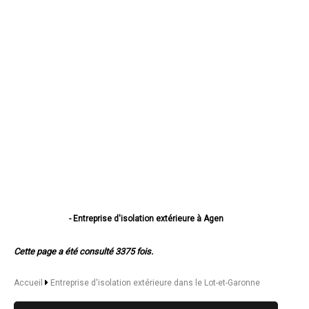
- Entreprise d'isolation extérieure à Agen
- Entreprise d'isolation extérieure à Villeneuve-sur-Lot
- Entreprise d'isolation extérieure à Marmande
Cette page a été consulté 3375 fois.
- Entreprise d'isolation extérieure à Le Passage
- Entreprise d'isolation extérieure à Tonneins
- Entreprise d'isolation extérieure à Nérac
Accueil
Entreprise d'isolation extérieure dans le Lot-et-Garonne
- Entreprise d'isolation extérieure à Sainte-Livrade-sur-Lot
- Entreprise d'isolation extérieure à Bon-Encontre