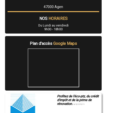
- Climatisation / Chauffage réversible à Duras
47000 Agen
- Climatisation / Chauffage réversible à Fourques-sur-Garonne
- Climatisation / Chauffage réversible à Buzet-sur-Baïse
- Climatisation / Chauffage réversible à Lafox
NOS
HORAIRES
- Climatisation / Chauffage réversible à Saint-Pardoux-Isaac
Du Lundi au vendredi
- Climatisation / Chauffage réversible à Moirax
9h00 - 18h00
- Climatisation / Chauffage réversible à Lédat
- Climatisation / Chauffage réversible à Vianne
- Climatisation / Chauffage réversible à Sérignac-sur-Garonne
Plan d'accès
Google Maps
- Climatisation / Chauffage réversible à Aubiac
- Climatisation / Chauffage réversible à Seyches
- Climatisation / Chauffage réversible à Le Temple-sur-Lot
- Climatisation / Chauffage réversible à Cocumont
- Climatisation / Chauffage réversible à Cuzorn
- Climatisation / Chauffage réversible à Monclar
- Climatisation / Chauffage réversible à Fauillet
- Climatisation / Chauffage réversible à Caudecoste
- Climatisation / Chauffage réversible à Samazan
- Climatisation / Chauffage réversible à Puymirol
- Climatisation / Chauffage réversible à Prayssas
- Climatisation / Chauffage réversible à Condezaygues
Profitez de l'éco-ptz, du crédit
- Climatisation / Chauffage réversible à Feugarolles
d'impôt et de la prime de
- Climatisation / Chauffage réversible à Bajamont
rénovation.
N°E157671
- Climatisation / Chauffage réversible à Birac-sur-Trec
- Climatisation / Chauffage réversible à Montesquieu