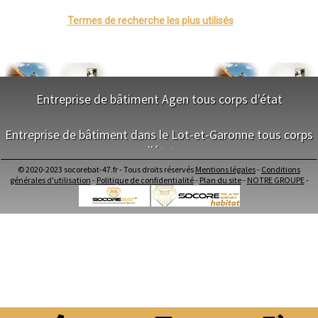
- Climatisation / Chauffage réversible à Vergne
Termes de recherche les plus utilisés
- Climatisation / Chauffage réversible à La Sauvetat-sur-Lède
- Climatisation / Chauffage réversible à Saint-Antoine-de-Ficalba
- Climatisation / Chauffage réversible à Saint-Pardoux-du-Breuil
- Climatisation / Chauffage réversible à Bourran
- Climatisation / Chauffage réversible à Fauguerolles
- Climatisation / Chauffage réversible à Calonges
Entreprise de bâtiment Agen tous corps d'état
- Climatisation / Chauffage réversible à Dolmayrac
- Climatisation / Chauffage réversible à Montagnac-sur-Auvignon
NOS SERVICES
- Climatisation / Chauffage réversible à Réaup-Lisse
Entreprise de bâtiment dans le Lot-et-Garonne tous corps
- Climatisation / Chauffage réversible à La Sauvetat-du-Dropt
d'état
Maitrise d'oeuvre Agen
- Climatisation / Chauffage réversible à Lévignac-de-Guyenne
Conception Plan Agen
- Climatisation / Chauffage réversible à Puymiclan
© 2020-2023 socorebat-47.fr - Tous droits réservés
Mentions légales
-
Conditions
Terrassement Agen
NOS SERVICES
- Climatisation / Chauffage réversible à Montpouillan
générales d'utilisation
-
Politique de confidentialité
-
Plan du site
-
NOTRE GROUPE
-
Maçonnerie Agen
- Climatisation / Chauffage réversible à Saint-Caprais-de-Lerm
Charpente Agen
Maitrise d'oeuvre dans le Lot-et-Garonne
- Climatisation / Chauffage réversible à Laugnac
Couverture Agen
Conception Plan dans le Lot-et-Garonne
- Climatisation / Chauffage réversible à Lagupie
Menuiserie Bois PVC Alu Agen
Terrassement dans le Lot-et-Garonne
- Climatisation / Chauffage réversible à Madaillan
Ravalement enduit Agen
Maçonnerie dans le Lot-et-Garonne
- Climatisation / Chauffage réversible à Bouglon
Plomberie Agen
Charpente dans le Lot-et-Garonne
- Climatisation / Chauffage réversible à Escassefort
Electricité Agen
Couverture dans le Lot-et-Garonne
- Climatisation / Chauffage réversible à Saint-Front-sur-Lémance
Carrelage Faïence Agen
Menuiserie Bois PVC Alu dans le Lot-et-Garonne
- Climatisation / Chauffage réversible à Beauville
Peinture Agen
Ravalement enduit dans le Lot-et-Garonne
- Climatisation / Chauffage réversible à Fongrave
Isolation intérieur Agen
Plomberie dans le Lot-et-Garonne
- Climatisation / Chauffage réversible à Roumagne
Démolition Agen
Electricité dans le Lot-et-Garonne
- Climatisation / Chauffage réversible à Castelnaud-de-Gratecambe