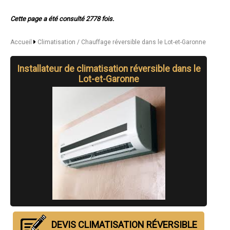
- Climatisation / Chauffage réversible à Villeneuve-sur-Lot
- Climatisation / Chauffage réversible à Marmande
Cette page a été consulté 2778 fois.
- Climatisation / Chauffage réversible à Le Passage
- Climatisation / Chauffage réversible à Tonneins
- Climatisation / Chauffage réversible à Nérac
Accueil
Climatisation / Chauffage réversible dans le Lot-et-Garonne
- Climatisation / Chauffage réversible à Sainte-Livrade-sur-Lot
- Climatisation / Chauffage réversible à Bon-Encontre
Installateur de climatisation réversible dans le
- Climatisation / Chauffage réversible à Boé
- Climatisation / Chauffage réversible à Fumel
Lot-et-Garonne
- Climatisation / Chauffage réversible à Foulayronnes
- Climatisation / Chauffage réversible à Casteljaloux
- Climatisation / Chauffage réversible à Aiguillon
- Climatisation / Chauffage réversible à Pont-du-Casse
- Climatisation / Chauffage réversible à Pujols
- Climatisation / Chauffage réversible à Layrac
- Climatisation / Chauffage réversible à Bias
- Climatisation / Chauffage réversible à Miramont-de-Guyenne
- Climatisation / Chauffage réversible à Montayral
- Climatisation / Chauffage réversible à Colayrac-Saint-Cirq
- Climatisation / Chauffage réversible à Sainte-Bazeille
- Climatisation / Chauffage réversible à Penne-d'Agenais
- Climatisation / Chauffage réversible à Clairac
- Climatisation / Chauffage réversible à Casseneuil
- Climatisation / Chauffage réversible à Lavardac
DEVIS CLIMATISATION RÉVERSIBLE
- Climatisation / Chauffage réversible à Monflanquin