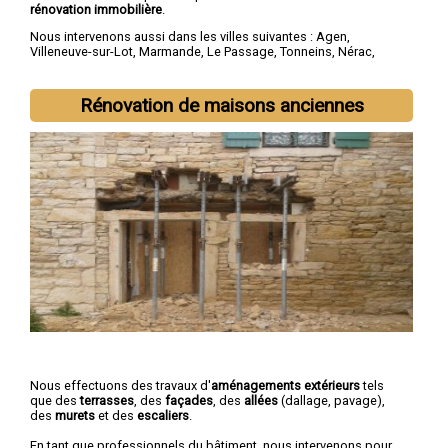
rénovation immobilière
.
Nous intervenons aussi dans les villes suivantes :
Agen
,
Villeneuve-sur-Lot
,
Marmande
,
Le Passage
,
Tonneins
,
Nérac
,
Sainte-Livrade-sur-Lot
,
Bon-Encontre
,
Boé
,
Fumel
Rénovation de maisons anciennes
Nous effectuons des travaux d'
aménagements extérieurs
tels
que des
terrasses
, des
façades
, des
allées
(dallage, pavage),
des
murets
et des
escaliers
.
En tant que professionnels du bâtiment, nous intervenons pour