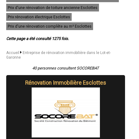
- Entreprise de rénovation immobilière à Montayral
Prix d'une rénovation de toiture ancienne Esclottes
- Entreprise de rénovation immobilière à Colayrac-Saint-Cirq
- Entreprise de rénovation immobilière à Sainte-Bazeille
Prix rénovation électrique Esclottes
- Entreprise de rénovation immobilière à Penne-d'Agenais
- Entreprise de rénovation immobilière à Clairac
Prix d'une rénovation complête au m² Esclottes
- Entreprise de rénovation immobilière à Casseneuil
- Entreprise de rénovation immobilière à Lavardac
Cette page a été consulté 1275 fois.
- Entreprise de rénovation immobilière à Monflanquin
- Entreprise de rénovation immobilière à Castelculier
- Entreprise de rénovation immobilière à Saint-Sylvestre-sur-Lot
Accueil
Entreprise de rénovation immobilière dans le Lot-et-
Garonne
- Entreprise de rénovation immobilière à Monsempron-Libos
- Entreprise de rénovation immobilière à Astaffort
40 personnes consultent SOCOREBAT
- Entreprise de rénovation immobilière à Port-Sainte-Marie
- Entreprise de rénovation immobilière à Brax
- Entreprise de rénovation immobilière à Castelmoron-sur-Lot
Rénovation Immobilière Esclottes
- Entreprise de rénovation immobilière à Roquefort
- Entreprise de rénovation immobilière à Estillac
- Entreprise de rénovation immobilière à Virazeil
- Entreprise de rénovation immobilière à Gontaud-de-Nogaret
- Entreprise de rénovation immobilière à Sainte-Colombe-en-Bruilhois
- Entreprise de rénovation immobilière à Barbaste
- Entreprise de rénovation immobilière à Mézin
- Entreprise de rénovation immobilière à Laroque-Timbaut
- Entreprise de rénovation immobilière à Castillonnès
- Entreprise de rénovation immobilière à Laplume