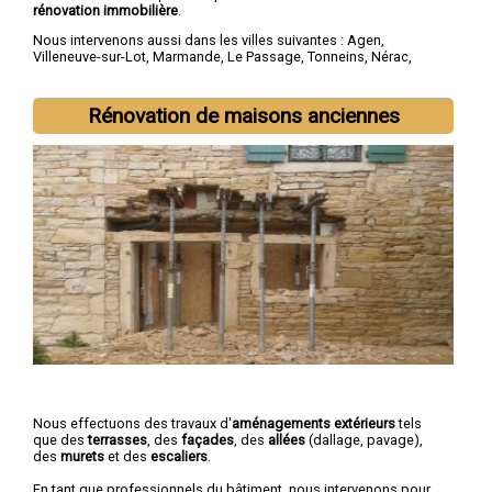
rénovation immobilière
.
Nous intervenons aussi dans les villes suivantes :
Agen
,
Villeneuve-sur-Lot
,
Marmande
,
Le Passage
,
Tonneins
,
Nérac
,
Sainte-Livrade-sur-Lot
,
Bon-Encontre
,
Boé
,
Fumel
Rénovation de maisons anciennes
Nous effectuons des travaux d'
aménagements extérieurs
tels
que des
terrasses
, des
façades
, des
allées
(dallage, pavage),
des
murets
et des
escaliers
.
En tant que professionnels du bâtiment, nous intervenons pour