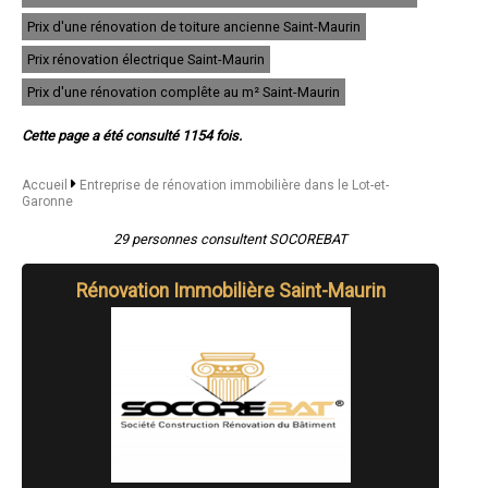
- Entreprise de rénovation immobilière à Montayral
Prix d'une rénovation de toiture ancienne Saint-Maurin
- Entreprise de rénovation immobilière à Colayrac-Saint-Cirq
- Entreprise de rénovation immobilière à Sainte-Bazeille
Prix rénovation électrique Saint-Maurin
- Entreprise de rénovation immobilière à Penne-d'Agenais
- Entreprise de rénovation immobilière à Clairac
Prix d'une rénovation complête au m² Saint-Maurin
- Entreprise de rénovation immobilière à Casseneuil
- Entreprise de rénovation immobilière à Lavardac
Cette page a été consulté 1154 fois.
- Entreprise de rénovation immobilière à Monflanquin
- Entreprise de rénovation immobilière à Castelculier
- Entreprise de rénovation immobilière à Saint-Sylvestre-sur-Lot
Accueil
Entreprise de rénovation immobilière dans le Lot-et-
Garonne
- Entreprise de rénovation immobilière à Monsempron-Libos
- Entreprise de rénovation immobilière à Astaffort
29 personnes consultent SOCOREBAT
- Entreprise de rénovation immobilière à Port-Sainte-Marie
- Entreprise de rénovation immobilière à Brax
- Entreprise de rénovation immobilière à Castelmoron-sur-Lot
Rénovation Immobilière Saint-Maurin
- Entreprise de rénovation immobilière à Roquefort
- Entreprise de rénovation immobilière à Estillac
- Entreprise de rénovation immobilière à Virazeil
- Entreprise de rénovation immobilière à Gontaud-de-Nogaret
- Entreprise de rénovation immobilière à Sainte-Colombe-en-Bruilhois
- Entreprise de rénovation immobilière à Barbaste
- Entreprise de rénovation immobilière à Mézin
- Entreprise de rénovation immobilière à Laroque-Timbaut
- Entreprise de rénovation immobilière à Castillonnès
- Entreprise de rénovation immobilière à Laplume