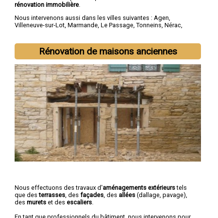
rénovation immobilière
.
Nous intervenons aussi dans les villes suivantes :
Agen
,
Villeneuve-sur-Lot
,
Marmande
,
Le Passage
,
Tonneins
,
Nérac
,
Sainte-Livrade-sur-Lot
,
Bon-Encontre
,
Boé
,
Fumel
Rénovation de maisons anciennes
Nous effectuons des travaux d'
aménagements extérieurs
tels
que des
terrasses
, des
façades
, des
allées
(dallage, pavage),
des
murets
et des
escaliers
.
En tant que professionnels du bâtiment, nous intervenons pour