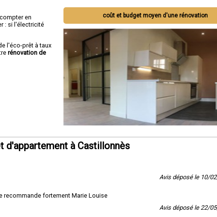
coût et budget moyen d'une rénovation
ut compter en
 si l'électricité
de l'éco-prêt à taux
tre
rénovation de
 d'appartement à Castillonnès
Avis déposé le 10/0
, je recommande fortement Marie Louise
Avis déposé le 22/0