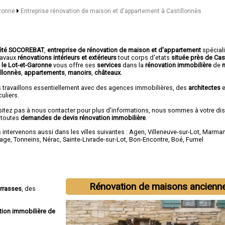
aronne
Entreprise rénovation de maison et d'appartement à Castillonnès
été SOCOREBAT
,
entreprise de rénovation de maison et d'appartement
spécial
travaux
rénovations intérieurs et extérieurs
tout corps d'etats
située près de Cas
 le Lot-et-Garonne
vous offre ses
services
dans la
rénovation immobilière
de
illonnès
,
appartements
,
manoirs
,
châteaux
.
 travaillons essentiellement avec des agences immobilières, des
architectes
e
culiers.
sitez pas à nous contacter pour plus d'informations, nous sommes à votre di
 toutes
demandes de devis rénovation immobilière
.
intervenons aussi dans les villes suivantes :
Agen
,
Villeneuve-sur-Lot
,
Marma
age
,
Tonneins
,
Nérac
,
Sainte-Livrade-sur-Lot
,
Bon-Encontre
,
Boé
,
Fumel
Rénovation de maisons ancienn
errasses
, des
tion immobilière de