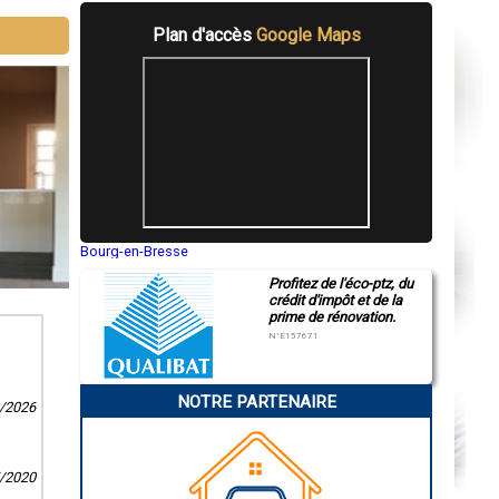
Plan d'accès
Google Maps
Bourg-en-Bresse
Saint-Quentin
Profitez de l'éco-ptz, du
Montluçon
crédit d'impôt et de la
Manosque
prime de rénovation.
Gap
Nice
N°E157671
Annonay
Charleville-Mézières
Pamiers
NOTRE PARTENAIRE
Troyes
2/2026
Narbonne
Rodez
Marseille
Caen
5/2020
Aurillac