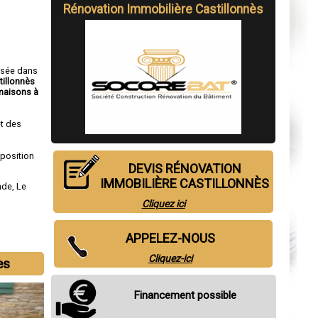
Rénovation Immobilière Castillonnès
isée dans
tillonnès
maisons à
t des
sposition
DEVIS RÉNOVATION
IMMOBILIÈRE CASTILLONNÈS
nde
,
Le
Cliquez ici
APPELEZ-NOUS
Cliquez-ici
es
Financement possible