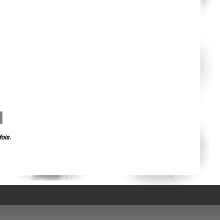
Agen
Mende
Angers
Cherbourg-Octeville
Reims
Saint-Dizier
Laval
Nancy
Verdun
Lorient
Metz
Nevers
Lille
Beauvais
Alençon
Calais
Clermont-Ferrand
Pau
Tarbes
ois.
Perpignan
Strasbourg
Mulhouse
Lyon
Vesoul
Chalon-sur-Saône
Le Mans
Chambéry
Annecy
Paris
Le Havre