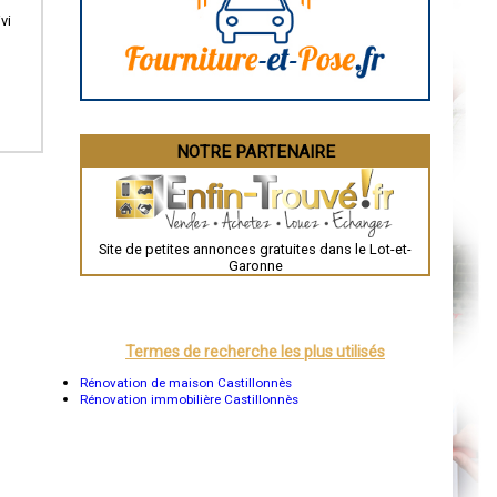
Angoulême
La Rochelle
vi
Bourges
Brive-la-Gaillarde
Dijon
Saint-Brieuc
Guéret
Périgueux
Besançon
NOTRE PARTENAIRE
Valence
Évreux
Chartres
Brest
Nîmes
Toulouse
Site de petites annonces gratuites dans le Lot-et-
Auch
Garonne
Bordeaux
Montpellier
Rennes
Châteauroux
Tours
Termes de recherche les plus utilisés
Grenoble
Dole
Rénovation de maison Castillonnès
Mont-de-Marsan
Rénovation immobilière Castillonnès
Blois
Saint-Étienne
Le Puy-en-Velay
Nantes
Orléans
Cahors