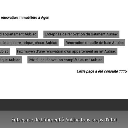
e rénovation immobilière à Agen
ation immobilière à Villeneuve-sur-Lot
rénovation immobilière à Marmande
énovation immobilière à Le Passage
n d'appartement Aubiac
Entreprise de rénovation du batiment Aubiac
rénovation immobilière à Tonneins
de en pierre, brique, chaux Aubiac
Rénovation de salle de bain Aubiac
e rénovation immobilière à Nérac
ion immobilière à Sainte-Livrade-sur-Lot
Aubiac
Prix moyen d'une rénovation d'un appartement au m² Aubiac
novation immobilière à Bon-Encontre
de rénovation immobilière à Boé
trique Aubiac
Prix d'une rénovation complête au m² Aubiac
e rénovation immobilière à Fumel
novation immobilière à Foulayronnes
Cette page a été consulté 1115 f
novation immobilière à Casteljaloux
rénovation immobilière à Aiguillon
novation immobilière à Pont-du-Casse
 rénovation immobilière à Pujols
 rénovation immobilière à Layrac
e rénovation immobilière à Bias
ation immobilière à Miramont-de-Guyenne
rénovation immobilière à Montayral
ation immobilière à Colayrac-Saint-Cirq
Entreprise de bâtiment à Aubiac tous corps d'état
ovation immobilière à Sainte-Bazeille
ovation immobilière à Penne-d'Agenais