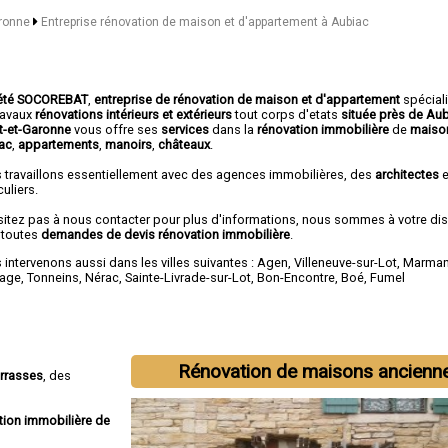
aronne
Entreprise rénovation de maison et d'appartement à Aubiac
été SOCOREBAT
,
entreprise de rénovation de maison et d'appartement
spécial
travaux
rénovations intérieurs et extérieurs
tout corps d'etats
située près de Au
ot-et-Garonne
vous offre ses
services
dans la
rénovation immobilière
de
maiso
ac
,
appartements
,
manoirs
,
châteaux
.
 travaillons essentiellement avec des agences immobilières, des
architectes
e
culiers.
sitez pas à nous contacter pour plus d'informations, nous sommes à votre di
 toutes
demandes de devis rénovation immobilière
.
intervenons aussi dans les villes suivantes :
Agen
,
Villeneuve-sur-Lot
,
Marma
age
,
Tonneins
,
Nérac
,
Sainte-Livrade-sur-Lot
,
Bon-Encontre
,
Boé
,
Fumel
Rénovation de maisons ancienn
errasses
, des
tion immobilière de