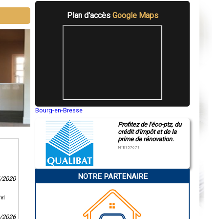
Plan d'accès
Google Maps
Bourg-en-Bresse
Saint-Quentin
Profitez de l'éco-ptz, du
Montluçon
crédit d'impôt et de la
Manosque
prime de rénovation.
Gap
Nice
N°E157671
Annonay
Charleville-Mézières
Pamiers
NOTRE PARTENAIRE
Troyes
5/2020
Narbonne
Rodez
vi
Marseille
Caen
Aurillac
2/2026