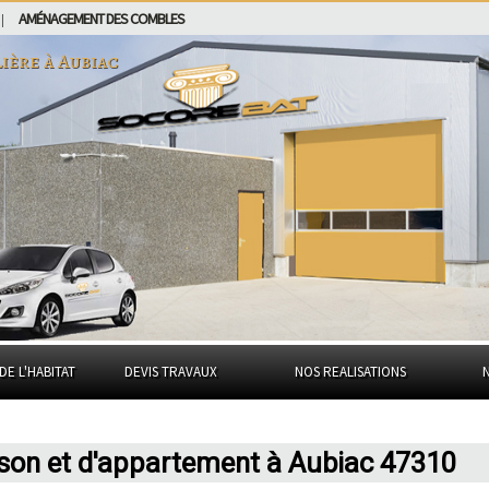
AMÉNAGEMENT DES COMBLES
|
lière à
Aubiac
DE L'HABITAT
DEVIS TRAVAUX
NOS REALISATIONS
ison et d'appartement à Aubiac 47310