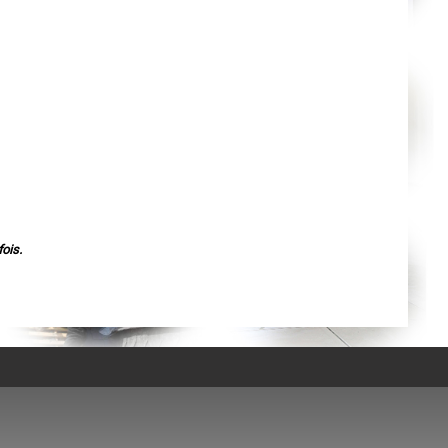
Agen
Mende
Angers
Cherbourg-Octeville
Reims
Saint-Dizier
Laval
Nancy
Verdun
Lorient
Metz
Nevers
Lille
Beauvais
Alençon
Calais
Clermont-Ferrand
ois.
Pau
Tarbes
Perpignan
Strasbourg
Mulhouse
Lyon
Vesoul
Chalon-sur-Saône
Le Mans
Chambéry
Annecy
Paris
Le Havre