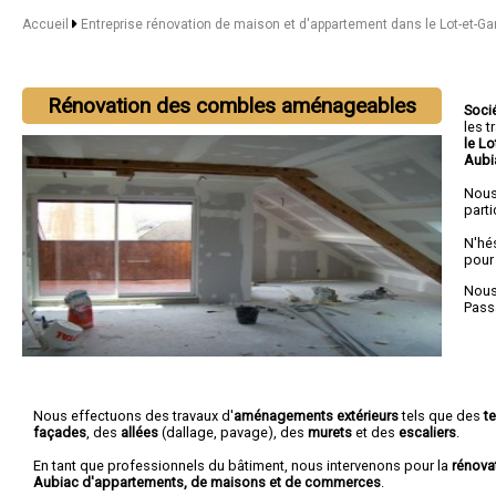
Accueil
Entreprise rénovation de maison et d'appartement dans le Lot-et-G
Rénovation des combles aménageables
Soci
les 
le L
Aubi
Nous
parti
N'hé
pour
Nous 
Pass
Nous effectuons des travaux d'
aménagements extérieurs
tels que des
t
façades
, des
allées
(dallage, pavage), des
murets
et des
escaliers
.
En tant que professionnels du bâtiment, nous intervenons pour la
rénova
Aubiac d'appartements, de maisons et de commerces
.