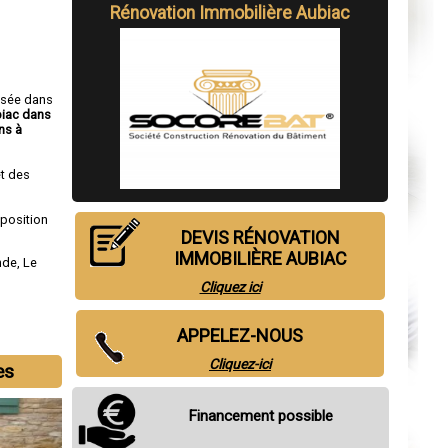
Rénovation Immobilière Aubiac
isée dans
biac dans
ns à
t des
sposition
DEVIS RÉNOVATION
IMMOBILIÈRE AUBIAC
nde
,
Le
Cliquez ici
APPELEZ-NOUS
Cliquez-ici
es
Financement possible