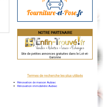
Angoulême
La Rochelle
Bourges
Brive-la-Gaillarde
Dijon
Saint-Brieuc
Guéret
Périgueux
Besançon
NOTRE PARTENAIRE
Valence
Évreux
Chartres
Brest
Nîmes
Toulouse
Site de petites annonces gratuites dans le Lot-et-
Auch
Garonne
Bordeaux
Montpellier
Rennes
Châteauroux
Tours
Termes de recherche les plus utilisés
Grenoble
Dole
Rénovation de maison Aubiac
Mont-de-Marsan
Rénovation immobilière Aubiac
Blois
Saint-Étienne
Le Puy-en-Velay
Nantes
Orléans
Cahors